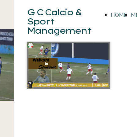
G C Calcio &
HOME
M
Sport
Management