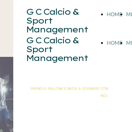
G C Calcio &
HOME
M
Sport
Management
G C Calcio &
HOME
M
Sport
Management
IL CALCIO.
PRENDI IL PALLONE E INIZIA A SOGNARE CON
NOI.